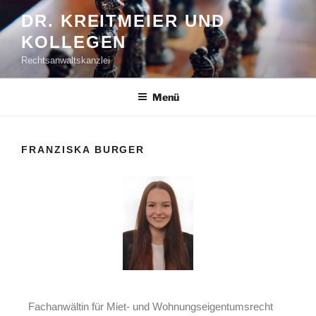
DR. KREITMEIER UND
KOLLEGEN
Rechtsanwaltskanzlei
Menü
FRANZISKA BURGER
Fach­an­wäl­tin für Miet- und Woh­nungs­ei­gen­tums­recht