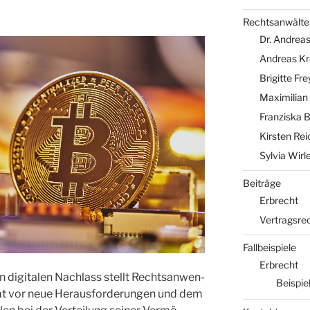
Rechtsanwälte
Dr. Andreas
Andreas Kr
Brigitte Fr
Maximilian
Franziska 
Kirsten Re
Sylvia Wirl
Beiträge
Erbrecht
Vertragsre
Fallbeispiele
Erbrecht
n digi­ta­len Nach­lass stellt Rechts­an­wen­
Beispiel
mt vor neue Her­aus­for­de­run­gen und dem