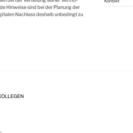
l­len bei der Ver­tei­lung sei­ner Ver­mö­
Kontakt
­de Hin­wei­se sind bei der Pla­nung der
gi­ta­len Nach­lass des­halb unbe­dingt zu
.