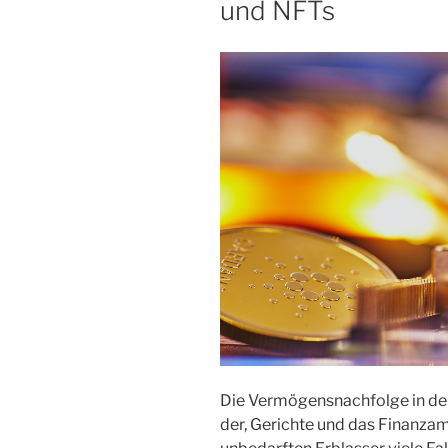
und NFTs
Die Ver­mö­gens­nach­fol­ge in de
der, Gerich­te und das Finanz­a