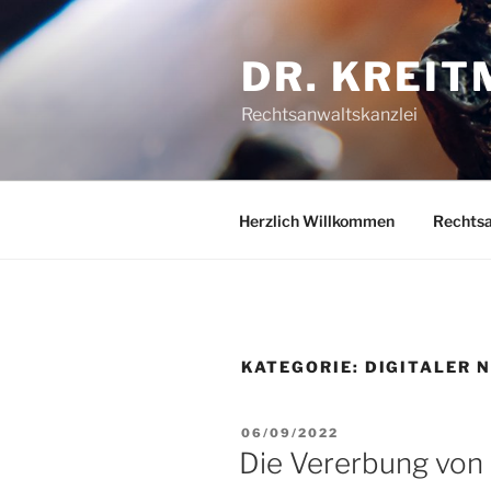
Zum
Inhalt
DR. KREIT
springen
Rechtsanwaltskanzlei
Herzlich Willkommen
Rechts
KATEGORIE:
DIGITALER 
VERÖFFENTLICHT
06/09/2022
AM
Die Vererbung vo