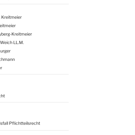
 Kreitmeier
eitmeier
eyberg-Kreitmeier
 Weich LL.M.
Burger
ichmann
er
cht
sfall Pflichtteilsrecht