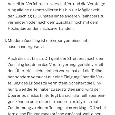
Vor­teil im Ver­fah­ren zu ver­schaf­fen und die Ver­stei­ge­
rung allei­ne zu kon­trol­lie­ren bis hin zur Mög­lich­keit,
den Zuschlag zu Guns­ten eines ande­ren Teil­ha­bers zu
ver­hin­dern oder nach dem Zuschlag noch mit dem
Höchst­bie­ten­den nachzuverhandeln.
Mit dem Zuschlag ist die Erben­ge­mein­schaft
auseinandergesetzt
Auch dies ist falsch. Oft geht der Streit erst nach dem
Zuschlag los, denn das Ver­stei­ge­rungs­ge­richt ver­teilt
den Über­er­lös nicht ein­fach von selbst auf die Teil­ha­
ber, son­dern ver­sucht nur eine Eini­gung über die Ver­
tei­lung des Erlö­ses zu ver­mit­teln. Schei­tert die Eini­
gung, weil die Teil­ha­ber zu zer­strit­ten sind, wird der
Über­er­lös zins­los hin­ter­legt bis sich die Teil­ha­ber eini­
gen kön­nen oder einer die ande­ren erfolg­reich auf
Zustim­mung zu einem Tei­lungs­plan ver­klagt. Oft schei­
tern die­se Eini­gungs­ge­sprä­che zunächst, weil einer