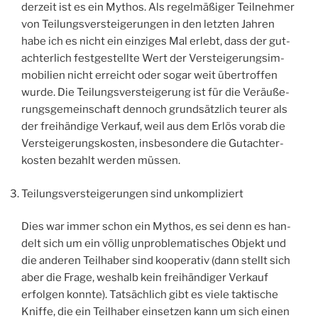
der­zeit ist es ein Mythos. Als regel­mä­ßi­ger Teil­neh­mer
von Tei­lungs­ver­stei­ge­run­gen in den letz­ten Jah­ren
habe ich es nicht ein ein­zi­ges Mal erlebt, dass der gut­
ach­ter­lich fest­ge­stell­te Wert der Ver­stei­ge­rungs­im­
mo­bi­li­en nicht erreicht oder sogar weit über­trof­fen
wur­de. Die Tei­lungs­ver­stei­ge­rung ist für die Ver­äu­ße­
rungs­ge­mein­schaft den­noch grund­sätz­lich teu­rer als
der frei­hän­di­ge Ver­kauf, weil aus dem Erlös vor­ab die
Ver­stei­ge­rungs­kos­ten, ins­be­son­de­re die Gut­ach­ter­
kos­ten bezahlt wer­den müssen.
Tei­lungs­ver­stei­ge­run­gen sind unkompliziert
Dies war immer schon ein Mythos, es sei denn es han­
delt sich um ein völ­lig unpro­ble­ma­ti­sches Objekt und
die ande­ren Teil­ha­ber sind koope­ra­tiv (dann stellt sich
aber die Fra­ge, wes­halb kein frei­hän­di­ger Ver­kauf
erfol­gen konn­te). Tat­säch­lich gibt es vie­le tak­ti­sche
Knif­fe, die ein Teil­ha­ber ein­set­zen kann um sich einen