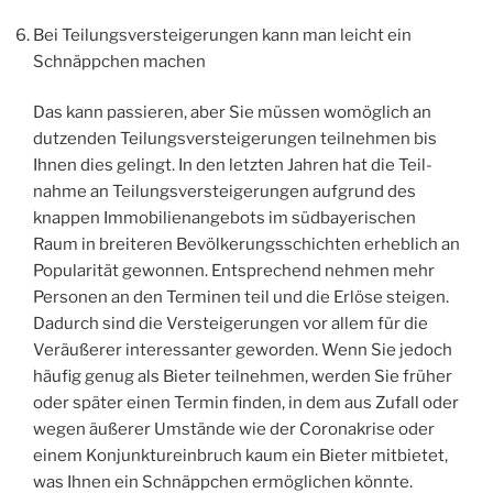
Bei Tei­lungs­ver­stei­ge­run­gen kann man leicht ein
Schnäpp­chen machen
Das kann pas­sie­ren, aber Sie müs­sen womög­lich an
dut­zen­den Tei­lungs­ver­stei­ge­run­gen teil­neh­men bis
Ihnen dies gelingt. In den letz­ten Jah­ren hat die Teil­
nah­me an Tei­lungs­ver­stei­ge­run­gen auf­grund des
knap­pen Immo­bi­li­en­an­ge­bots im süd­baye­ri­schen
Raum in brei­te­ren Bevöl­ke­rungs­schich­ten erheb­lich an
Popu­la­ri­tät gewon­nen. Ent­spre­chend neh­men mehr
Per­so­nen an den Ter­mi­nen teil und die Erlö­se stei­gen.
Dadurch sind die Ver­stei­ge­run­gen vor allem für die
Ver­äu­ße­rer inter­es­san­ter gewor­den. Wenn Sie jedoch
häu­fig genug als Bie­ter teil­neh­men, wer­den Sie frü­her
oder spä­ter einen Ter­min fin­den, in dem aus Zufall oder
wegen äuße­rer Umstän­de wie der Coro­na­kri­se oder
einem Kon­junk­tur­ein­bruch kaum ein Bie­ter mit­bie­tet,
was Ihnen ein Schnäpp­chen ermög­li­chen könnte.