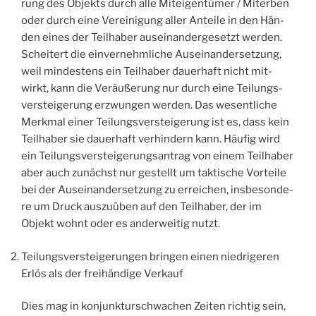
rung des Objekts durch alle Mit­ei­gen­tü­mer / Mit­er­ben
oder durch eine Ver­ei­ni­gung aller Antei­le in den Hän­
den eines der Teil­ha­ber aus­ein­an­der­ge­setzt wer­den.
Schei­tert die ein­ver­nehm­li­che Aus­ein­an­der­set­zung,
weil min­des­tens ein Teil­ha­ber dau­er­haft nicht mit­
wirkt, kann die Ver­äu­ße­rung nur durch eine Tei­lungs­
ver­stei­ge­rung erzwun­gen wer­den. Das wesent­li­che
Merk­mal einer Tei­lungs­ver­stei­ge­rung ist es, dass kein
Teil­ha­ber sie dau­er­haft ver­hin­dern kann. Häu­fig wird
ein Tei­lungs­ver­stei­ge­rungs­an­trag von einem Teil­ha­ber
aber auch zunächst nur gestellt um tak­ti­sche Vor­tei­le
bei der Aus­ein­an­der­set­zung zu errei­chen, ins­be­son­de­
re um Druck aus­zu­üben auf den Teil­ha­ber, der im
Objekt wohnt oder es ander­wei­tig nutzt.
Tei­lungs­ver­stei­ge­run­gen brin­gen einen nied­ri­ge­ren
Erlös als der frei­hän­di­ge Verkauf
Dies mag in kon­junk­tur­schwa­chen Zei­ten rich­tig sein,