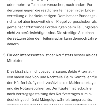
oder meh­re­re Teil­ha­ber ver­su­chen, noch ande­re For­
de­run­gen gegen die rest­li­chen Teil­ha­ber in der Erlös­
ver­tei­lung zu berück­sich­ti­gen. Dem hat der Bun­des­ge­
richts­hof aber inso­weit einen Rie­gel vor­ge­scho­ben als
gemein­schafts­frem­de For­de­run­gen beim Tei­lungs­plan
nicht zu berück­sich­ti­gen sind. Die strei­ti­ge Aus­ein­an­
der­set­zung über den Tei­lungs­plan kann den­noch Jah­re
dauern.
Für den Inter­es­sen­ten ist der Kauf stets bes­ser als das
Mitbieten
Dies lässt sich nicht pau­schal sagen. Bei­de Alter­na­ti­
ven haben ihre Vor- und Nach­tei­le. Beim Kauf fal­len für
den Käu­fer häu­fig noch zusätz­lich die Mak­ler­cour­ta­ge
und die Notar­ge­büh­ren an. Der Käu­fer hat jedoch je
nach Ver­trags­ge­stal­tung des Kauf­ver­tra­ges zumin­
dest ein­ge­schränkt Män­gel­ge­währ­leis­tungs­rech­te,