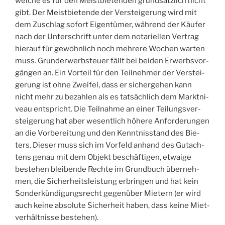
wel­che es für den Meist­bie­ten­den grund­sätz­lich nicht
gibt. Der Meist­bie­ten­de der Ver­stei­ge­rung wird mit
dem Zuschlag sofort Eigen­tü­mer, wäh­rend der Käu­fer
nach der Unter­schrift unter dem nota­ri­el­len Ver­trag
hier­auf für gewöhn­lich noch meh­re­re Wochen war­ten
muss. Grund­er­werb­steu­er fällt bei bei­den Erwerbs­vor­
gän­gen an. Ein Vor­teil für den Teil­neh­mer der Ver­stei­
ge­rung ist ohne Zwei­fel, dass er sicher­ge­hen kann
nicht mehr zu bezah­len als es tat­säch­lich dem Markt­ni­
veau ent­spricht. Die Teil­nah­me an einer Tei­lungs­ver­
stei­ge­rung hat aber wesent­lich höhe­re Anfor­de­run­gen
an die Vor­be­rei­tung und den Kennt­nis­stand des Bie­
ters. Die­ser muss sich im Vor­feld anhand des Gut­ach­
tens genau mit dem Objekt beschäf­ti­gen, etwa­ige
bestehen blei­ben­de Rech­te im Grund­buch über­neh­
men, die Sicher­heits­leis­tung erbrin­gen und hat kein
Son­der­kün­di­gungs­recht gegen­über Mie­tern (er wird
auch kei­ne abso­lu­te Sicher­heit haben, dass kei­ne Miet­
ver­hält­nis­se bestehen).