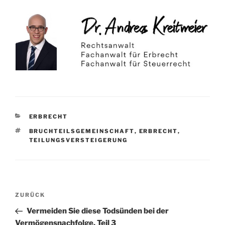
KATEGORIEN
ERBRECHT
SCHLAGWÖRTER
BRUCHTEILSGEMEINSCHAFT
,
ERBRECHT
,
TEILUNGSVERSTEIGERUNG
Beitragsnavigation
Vorheriger
ZURÜCK
Beitrag
Vermeiden Sie diese Todsünden bei der
Vermögensnachfolge, Teil 3