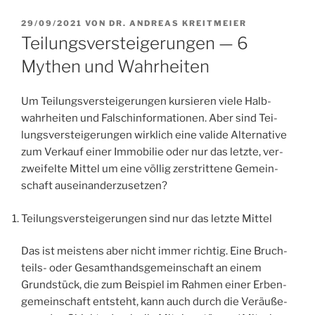
VERÖFFENTLICHT
29/09/2021
VON
DR. ANDREAS KREITMEIER
AM
Teilungsversteigerungen — 6
Mythen und Wahrheiten
Um Tei­lungs­ver­stei­ge­run­gen kur­sie­ren vie­le Halb­
wahr­hei­ten und Falsch­in­for­ma­tio­nen. Aber sind Tei­
lungs­ver­stei­ge­run­gen wirk­lich eine vali­de Alter­na­ti­ve
zum Ver­kauf einer Immo­bi­lie oder nur das letz­te, ver­
zwei­fel­te Mit­tel um eine völ­lig zer­strit­te­ne Gemein­
schaft auseinanderzusetzen?
Tei­lungs­ver­stei­ge­run­gen sind nur das letz­te Mittel
Das ist meis­tens aber nicht immer rich­tig. Eine Bruch­
teils- oder Gesamt­hand­sge­mein­schaft an einem
Grund­stück, die zum Bei­spiel im Rah­men einer Erben­
ge­mein­schaft ent­steht, kann auch durch die Ver­äu­ße­