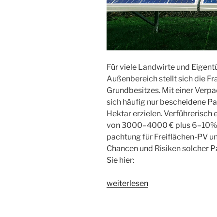
Für vie­le Land­wir­te und Eigen­
Außen­be­reich stellt sich die Fra
Grund­be­sit­zes. Mit einer Ver­p
sich häu­fig nur beschei­de­ne 
Hekt­ar erzie­len. Ver­füh­re­risch
von 3000–4000 € plus 6–10% Ums
pach­tung für Frei­flä­chen-PV und
Chan­cen und Risi­ken sol­cher Pa
Sie hier:
„Ver­
wei­ter­le­sen
pach­
tung