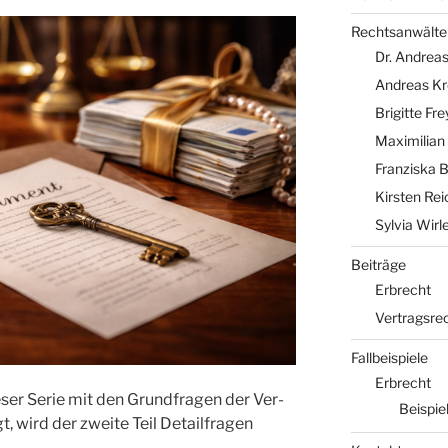
Rechtsanwälte
Dr. Andreas
Andreas Kr
Brigitte Fr
Maximilian
Franziska 
Kirsten Re
Sylvia Wirl
Beiträge
Erbrecht
Vertragsre
Fallbeispiele
Erbrecht
e­ser Serie mit den Grund­fra­gen der Ver­
Beispiel
t, wird der zwei­te Teil Detail­fra­gen