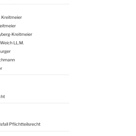
 Kreitmeier
eitmeier
eyberg-Kreitmeier
 Weich LL.M.
Burger
ichmann
er
cht
sfall Pflichtteilsrecht