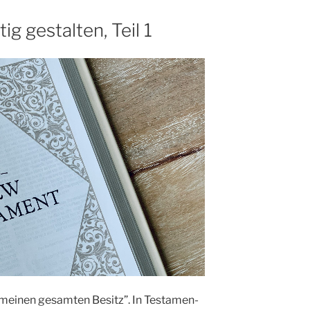
ig gestalten, Teil 1
 mei­nen gesam­ten Besitz”. In Tes­ta­men­