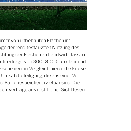
tü­mer von unbe­bau­ten Flä­chen im
­ge der ren­di­te­stärks­ten Nut­zung des
ach­tung der Flä­chen an Land­wir­te las­sen
Pacht­erträ­ge von 300–800 € pro Jahr und
 erschei­nen im Ver­gleich hier­zu die Erlö­se
atz­be­tei­li­gung, die aus einer Ver­
 Bat­te­rie­spei­cher erziel­bar sind. Die
cht­ver­trä­ge aus recht­li­cher Sicht lesen