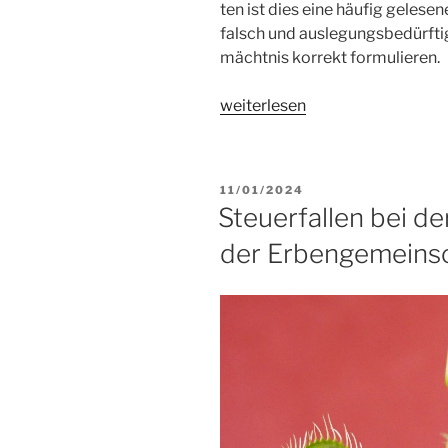
ten ist dies eine häu­fig gele­se­ne
falsch und aus­le­gungs­be­dürf­ti
mächt­nis kor­rekt formulieren.
„Ver­
wei­ter­le­sen
mächt­
nis­
se
VERÖFFENTLICHT
11/01/2024
rich­
AM
Steuerfallen bei d
tig
der Erbengemeins
gestal­
ten,
Teil 1“