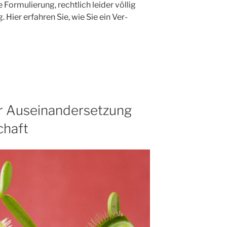
 For­mu­lie­rung, recht­lich lei­der völ­lig
g. Hier erfah­ren Sie, wie Sie ein Ver­
er Auseinandersetzung
chaft