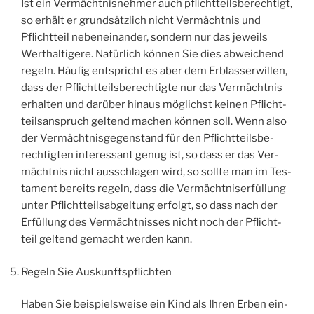
Ist ein Ver­mächt­nis­neh­mer auch pflicht­teils­be­rech­tigt,
so erhält er grund­sätz­lich nicht Ver­mächt­nis und
Pflicht­teil neben­ein­an­der, son­dern nur das jeweils
Wert­hal­ti­ge­re. Natür­lich kön­nen Sie dies abwei­chend
regeln. Häu­fig ent­spricht es aber dem Erb­las­serwil­len,
dass der Pflicht­teils­be­rech­tig­te nur das Ver­mächt­nis
erhal­ten und dar­über hin­aus mög­lichst kei­nen Pflicht­
teils­an­spruch gel­tend machen kön­nen soll. Wenn also
der Ver­mächt­nis­ge­gen­stand für den Pflicht­teils­be­
rech­tig­ten inter­es­sant genug ist, so dass er das Ver­
mächt­nis nicht aus­schla­gen wird, so soll­te man im Tes­
ta­ment bereits regeln, dass die Ver­mächt­nis­er­fül­lung
unter Pflicht­teils­ab­gel­tung erfolgt, so dass nach der
Erfül­lung des Ver­mächt­nis­ses nicht noch der Pflicht­
teil gel­tend gemacht wer­den kann.
Regeln Sie Auskunftspflichten
Haben Sie bei­spiels­wei­se ein Kind als Ihren Erben ein­