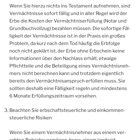
Wenn Sie hier­zu nichts ins Tes­ta­ment auf­neh­men, sind
Ver­mächt­nis­se sofort fäl­lig und in aller Regel wird der
Erbe die Kos­ten der Ver­mächt­nis­er­fül­lung (Notar und
Grund­buch­voll­zug) bezah­len müs­sen. Die sofor­ti­ge Fäl­
lig­keit der Ver­mächt­nis­se ist in der Pra­xis ein gro­ßes
Pro­blem, da kurz nach dem Tod häu­fig die Erb­fol­ge
noch nicht geklärt ist, der Erbe ohne Erb­schein kei­ne
Infor­ma­tio­nen über den Nach­lass erhält, etwa­ige
Pflicht­tei­le und die Betei­li­gung eines Ver­mächt­nis­neh­
mers nicht berech­nen kann und trotz­dem eigent­lich
bereits den Ver­mächt­nis­an­spruch erfül­len muss. Sie
soll­ten des­halb eine Fäl­lig­keit regeln und min­des­tens
6 Mona­te Erfül­lungs­zeit­raum vorsehen.
Beach­ten Sie erb­schaft­steu­er­li­che und ein­kom­men­
steu­er­li­che Risiken
Wenn Sie einem Ver­mächt­nis­neh­mer aus einem ver­
erb­ten Betriebs­ver­mö­gen, bspw. einem land­wirt­