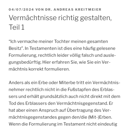
VERÖFFENTLICHT
04/07/2024
VON
DR. ANDREAS KREITMEIER
AM
Vermächtnisse richtig gestalten,
Teil 1
“Ich ver­ma­che mei­ner Toch­ter mei­nen gesam­ten
Besitz”. In Tes­ta­men­ten ist dies eine häu­fig gele­se­ne
For­mu­lie­rung, recht­lich lei­der völ­lig falsch und aus­le­
gungs­be­dürf­tig. Hier erfah­ren Sie, wie Sie ein Ver­
mächt­nis kor­rekt formulieren.
Anders als ein Erbe oder Mit­er­be tritt ein Ver­mächt­nis­
neh­mer recht­lich nicht in die Fuß­stap­fen des Erb­las­
sers und erhält grund­sätz­lich auch nicht direkt mit dem
Tod des Erb­las­sers den Ver­mächt­nis­ge­gen­stand. Er
hat aber einen Anspruch auf Über­tra­gung des Ver­
mächt­nis­ge­gen­stan­des gegen den/die (Mit-)Erben.
Wenn die For­mu­lie­rung im Tes­ta­ment nicht ein­deu­tig