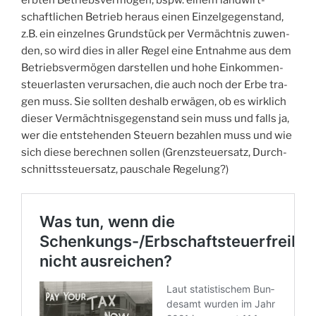
schaft­li­chen Betrieb her­aus einen Ein­zel­ge­gen­stand,
z.B. ein ein­zel­nes Grund­stück per Ver­mächt­nis zuwen­
den, so wird dies in aller Regel eine Ent­nah­me aus dem
Betriebs­ver­mö­gen dar­stel­len und hohe Ein­kom­men­
steu­er­las­ten ver­ur­sa­chen, die auch noch der Erbe tra­
gen muss. Sie soll­ten des­halb erwä­gen, ob es wirk­lich
die­ser Ver­mächt­nis­ge­gen­stand sein muss und falls ja,
wer die ent­ste­hen­den Steu­ern bezah­len muss und wie
sich die­se berech­nen sol­len (Grenz­steu­er­satz, Durch­
schnitts­steu­er­satz, pau­scha­le Regelung?)