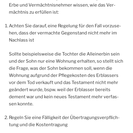
Erbe und Ver­mächt­nis­neh­mer wis­sen, wie das Ver­
mächt­nis zu erfül­len ist:
Ach­ten Sie dar­auf, eine Rege­lung für den Fall vor­zu­se­
hen, dass der ver­mach­te Gegen­stand nicht mehr im
Nach­lass ist
Soll­te bei­spiels­wei­se die Toch­ter die Allein­er­bin sein
und der Sohn nur eine Woh­nung erhal­ten, so stellt sich
die Fra­ge, was der Sohn bekom­men soll, wenn die
Woh­nung auf­grund der Pfle­ge­kos­ten des Erb­las­sers
vor dem Tod ver­kauft und das Tes­ta­ment nicht mehr
geän­dert wur­de, bspw. weil der Erb­las­ser bereits
dement war und kein neu­es Tes­ta­ment mehr ver­fas­
sen konnte.
Regeln Sie eine Fäl­lig­keit der Über­tra­gungs­ver­pflich­
tung und die Kostentragung