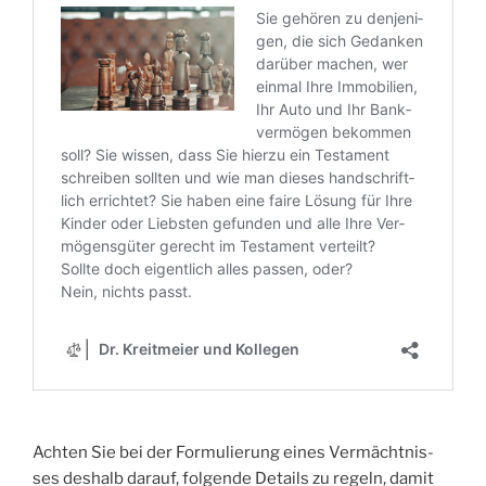
Ach­ten Sie bei der For­mu­lie­rung eines Ver­mächt­nis­
ses des­halb dar­auf, fol­gen­de Details zu regeln, damit