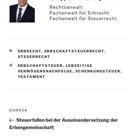
KATEGORIEN
ERBRECHT
,
ERBSCHAFTSTEUERRECHT
,
STEUERRECHT
SCHLAGWÖRTER
ERBSCHAFTSTEUER
,
LEBZEITIGE
VERMÖGENSNACHFOLGE
,
SCHENKUNGSTEUER
,
TESTAMENT
Beitragsnavigation
Vorheriger
ZURÜCK
Beitrag
Steuerfallen bei der Auseinandersetzung der
Erbengemeinschaft