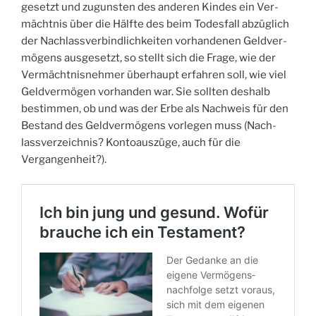
ge­setzt und zuguns­ten des ande­ren Kin­des ein Ver­
mächt­nis über die Hälf­te des beim Todes­fall abzüg­lich
der Nach­lass­ver­bind­lich­kei­ten vor­han­de­nen Geld­ver­
mö­gens aus­ge­setzt, so stellt sich die Fra­ge, wie der
Ver­mächt­nis­neh­mer über­haupt erfah­ren soll, wie viel
Geld­ver­mö­gen vor­han­den war. Sie soll­ten des­halb
bestim­men, ob und was der Erbe als Nach­weis für den
Bestand des Geld­ver­mö­gens vor­le­gen muss (Nach­
lass­ver­zeich­nis? Kon­to­aus­zü­ge, auch für die
Vergangenheit?).