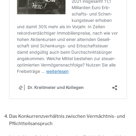
Das Kon­kur­renz­ver­hält­nis zwi­schen Ver­mächt­nis- und
Pflichtteilsanspruch