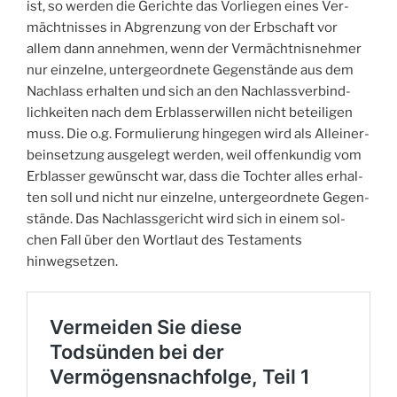
ist, so wer­den die Gerich­te das Vor­lie­gen eines Ver­
mächt­nis­ses in Abgren­zung von der Erb­schaft vor
allem dann anneh­men, wenn der Ver­mächt­nis­neh­mer
nur ein­zel­ne, unter­ge­ord­ne­te Gegen­stän­de aus dem
Nach­lass erhal­ten und sich an den Nach­lass­ver­bind­
lich­kei­ten nach dem Erb­las­serwil­len nicht betei­li­gen
muss. Die o.g. For­mu­lie­rung hin­ge­gen wird als Allein­er­
bein­set­zung aus­ge­legt wer­den, weil offen­kun­dig vom
Erb­las­ser gewünscht war, dass die Toch­ter alles erhal­
ten soll und nicht nur ein­zel­ne, unter­ge­ord­ne­te Gegen­
stän­de. Das Nach­lass­ge­richt wird sich in einem sol­
chen Fall über den Wort­laut des Tes­ta­ments
hinwegsetzen.